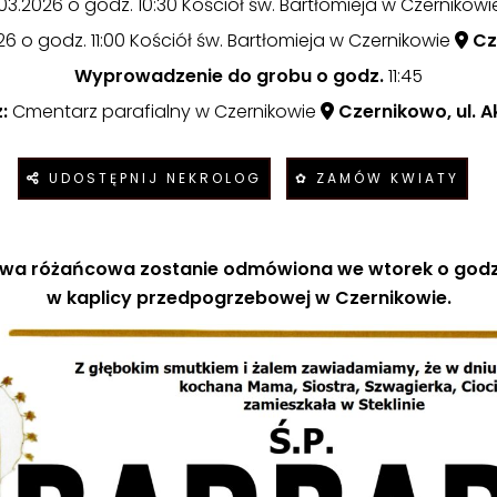
03.2026 o godz. 10:30 Kościół św. Bartłomieja w Czernikow
6 o godz. 11:00 Kościół św. Bartłomieja w Czernikowie
Cze
Wyprowadzenie do grobu o godz.
11:45
:
Cmentarz parafialny w Czernikowie
Czernikowo, ul. 
UDOSTĘPNIJ NEKROLOG
✿ ZAMÓW KWIATY
twa różańcowa zostanie odmówiona we wtorek o godz.
w kaplicy przedpogrzebowej w Czernikowie.