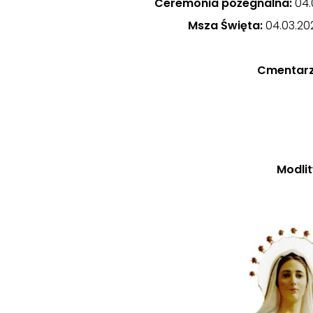
Ceremonia pożegnalna:
04.
Msza Święta:
04.03.202
Cmentarz
Modli