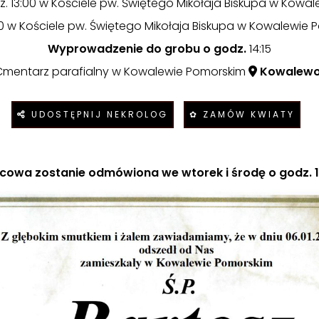
dz. 13:00 w Kościele pw. Świętego Mikołaja Biskupa w Kowa
:30 w Kościele pw. Świętego Mikołaja Biskupa w Kowalewie
Wyprowadzenie do grobu o godz.
14:15
mentarz parafialny w Kowalewie Pomorskim
Kowalewo
UDOSTĘPNIJ NEKROLOG
✿ ZAMÓW KWIATY
cowa zostanie odmówiona we wtorek i środę o godz. 17