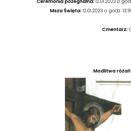
Ceremonia pożegnalna:
12.01.2023 o go
Msza Święta:
12.01.2023 o godz. 13
Cmentarz:
C
Modlitwa różań