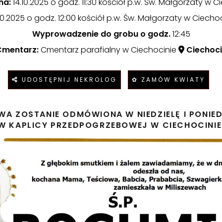
na:
14.10.2025 o godz. 11:30 kościół p.w. Św. Małgorzaty w 
10.2025 o godz. 12:00 kościół p.w. Św. Małgorzaty w Ciecho
Wyprowadzenie do grobu o godz.
12:45
Cmentarz:
Cmentarz parafialny w Ciechocinie
Ciechoci
UDOSTĘPNIJ NEKROLOG
✿ ZAMÓW KWIATY
 ZOSTANIE ODMÓWIONA W NIEDZIELĘ I PONIEDZ
W KAPLICY PRZEDPOGRZEBOWEJ W CIECHOCINIE