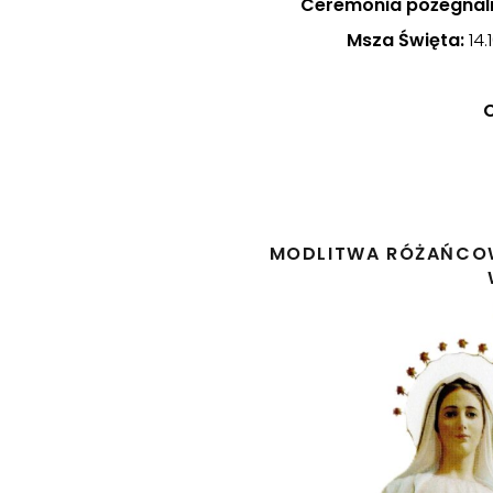
Ceremonia pożegnal
Msza Święta:
14.
MODLITWA RÓŻAŃCOWA