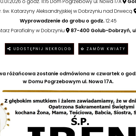
0.01.2026 o godz. 11:15 Dom Pogrzebowy ul. Nowa 17A
Gol
w. św. Katarzyny Aleksandryjskiej w Dobrzyniu nad Drwecą
Wyprowadzenie do grobu o godz.
12:45
arz Parafialny w Dobrzyniu
87-400 Golub-Dobrzyń, ul
UDOSTĘPNIJ NEKROLOG
✿ ZAMÓW KWIATY
wa różańcowa zostanie odmówiona w czwartek o godz
w Domu Pogrzebowym ul. Nowa 17A.