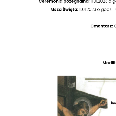
Ceremonia pożegnalna:
11.01.2023 o 
Msza Święta:
11.01.2023 o godz.
Cmentarz:
C
Modli