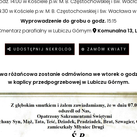
godz. 14:00 w Kościele p.w. M. B. Częstochowskiej i św. W
 14:30 w Kościele p.w. M. B. Częstochowskiej i św. Wacława
Wyprowadzenie do grobu o godz.
15:15
mentarz parafialny w Lubiczu Górnym
Komunalna 13, 
UDOSTĘPNIJ NEKROLOG
✿ ZAMÓW KWIATY
twa różańcowa zostanie odmówiona we wtorek o godz.
w kaplicy przedpogrzebowej w Lubiczu Górnym.