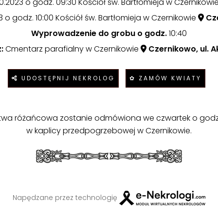
10.2023 o godz. 09:30 Kościół św. Bartłomieja w Czernikowi
3 o godz. 10:00 Kościół św. Bartłomieja w Czernikowie
Cze
Wyprowadzenie do grobu o godz.
10:40
:
Cmentarz parafialny w Czernikowie
Czernikowo, ul. 
UDOSTĘPNIJ NEKROLOG
✿ ZAMÓW KWIATY
twa różańcowa zostanie odmówiona we czwartek o godz.
w kaplicy przedpogrzebowej w Czernikowie.
Napędzane przez technologię