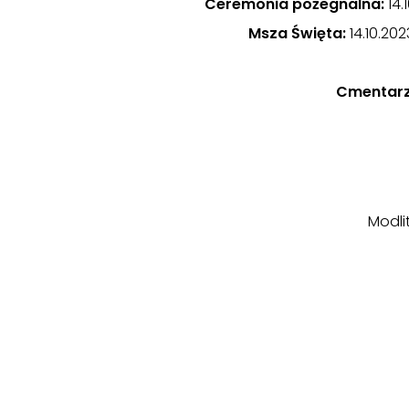
Ceremonia pożegnalna:
14.
Msza Święta:
14.10.202
Cmentarz
Modli