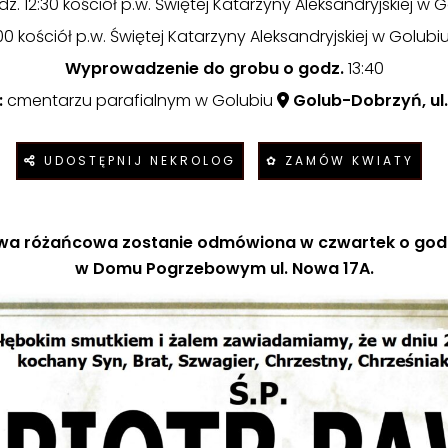
z. 12:30 kościół p.w. Świętej Katarzyny Aleksandryjskiej w 
00 kościół p.w. Świętej Katarzyny Aleksandryjskiej w Golubi
Wyprowadzenie do grobu o godz.
13:40
:
cmentarzu parafialnym w Golubiu
Golub-Dobrzyń, ul.
UDOSTĘPNIJ NEKROLOG
✿ ZAMÓW KWIATY
wa różańcowa zostanie odmówiona w czwartek o godz
w Domu Pogrzebowym ul. Nowa 17A.