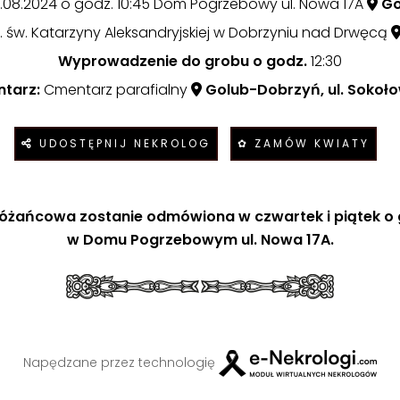
.08.2024 o godz. 10:45 Dom Pogrzebowy ul. Nowa 17A
Go
.w. św. Katarzyny Aleksandryjskiej w Dobrzyniu nad Drwęcą
Wyprowadzenie do grobu o godz.
12:30
tarz:
Cmentarz parafialny
Golub-Dobrzyń, ul. Sokoło
UDOSTĘPNIJ NEKROLOG
✿ ZAMÓW KWIATY
óżańcowa zostanie odmówiona w czwartek i piątek o 
w Domu Pogrzebowym ul. Nowa 17A.
Napędzane przez technologię